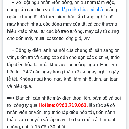
+ Với đội ngũ nhân viên đông, nhiều năm làm việc,
tháo lắp điều hòa tại nhà
cung cấp các dịch vụ
hoàng
ngân, chúng tôi đã thực hiện tháo lắp hàng nghìn bộ
máy khách nhau, các dòng máy của tất cả các thương
hiệu khác nhau, từ cục bộ treo tường, máy cây tủ đứng
cho đến máy multi, cassette, ống gió, vrv...
+ Công ty điện lạnh hà nội của chúng tôi sẵn sàng tư
vấn, kiểm tra và cung cấp đến cho bạn các dịch vụ tháo
lắp điều hòa tại nhà, khu vực tại hoàng ngân. Phục vụ
liên tục 24/7 các ngày trong tuần kể cả ngày nghỉ, ngày
lễ tết. Không ngại khó, ngại khổ, làm nhiệt tình, an toàn
và hiệu quả.
=>> Bạn chỉ cần nhấc máy điện thoại lên, bấm số và gọi
H
otline: 0961.919.061,
tới công ty qua
lập tức sẽ có
nhân viên tư vấn, thợ tháo lắp điều hòa tới, tiến hành
tháo, vận chuyển và lắp máy cho bạn một cách nhanh
chóng, chỉ từ 15 đến 30 phút.