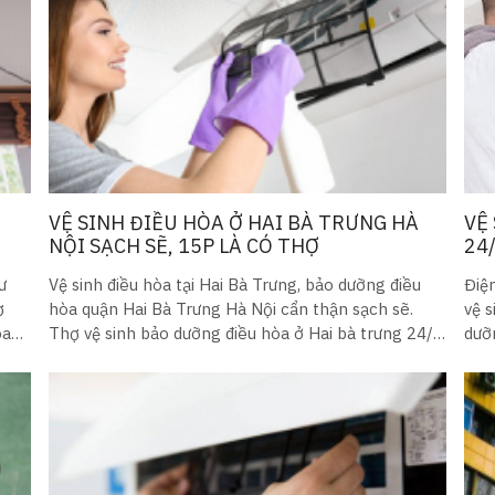
VỆ SINH ĐIỀU HÒA Ở HAI BÀ TRƯNG HÀ
VỆ
NỘI SẠCH SẼ, 15P LÀ CÓ THỢ
24/
ư
Vệ sinh điều hòa tại Hai Bà Trưng, bảo dưỡng điều
Điệ
ợ
hòa quận Hai Bà Trưng Hà Nội cẩn thận sạch sẽ.
vệ s
òa
Thợ vệ sinh bảo dưỡng điều hòa ở Hai bà trưng 24/7
dưỡ
gọi 15p là có
có 