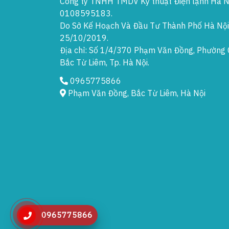
Công ty TNHH TMDV Kỹ thuật Điện lạnh Hà N
0108595183.
Do Sở Kế Hoạch Và Đầu Tư Thành Phố Hà Nội
25/10/2019.
Địa chỉ: Số 1/4/370 Phạm Văn Đồng, Phường 
Bắc Từ Liêm, Tp. Hà Nội.
0965775866
Phạm Văn Đồng, Bắc Từ Liêm, Hà Nội
0965775866