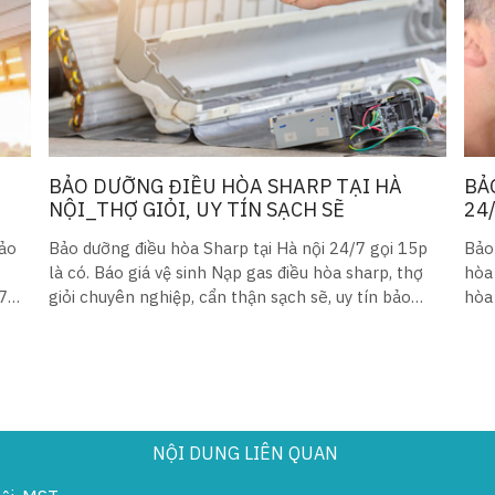
BẢO DƯỠNG ĐIỀU HÒA SHARP TẠI HÀ
BẢ
NỘI_THỢ GIỎI, UY TÍN SẠCH SẼ
24
bảo
Bảo dưỡng điều hòa Sharp tại Hà nội 24/7 gọi 15p
Bảo 
là có. Báo giá vệ sinh Nạp gas điều hòa sharp, thợ
hòa 
/7
giỏi chuyên nghiệp, cẩn thận sạch sẽ, uy tín bảo
hòa 
hành dài hạn
sau
NỘI DUNG LIÊN QUAN