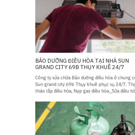
BẢO DƯỠNG ĐIỀU HÒA TẠI NHÀ SUN
GRAND CITY 69B THỤY KHUÊ 24/7
Công ty sửa chữa Bảo dưỡng điều hòa ở chung c
Sun grand city 69b Thụy khuê phục vụ 24/7. Th
tháo lắp điều hòa, Nạp gas điều hòa_Sửa điều h
Chỉ 15p là có mặt