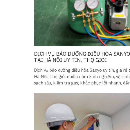
DỊCH VỤ BẢO DƯỠNG ĐIỀU HÒA SANY
TẠI HÀ NỘI UY TÍN, THỢ GIỎI
Dịch vụ bảo dưỡng điều hòa Sanyo uy tín, giá rẻ t
Hà Nội. Thợ giỏi nhiều năm kinh nghiệm, vệ sinh
sạch sâu, kiểm tra gas, khắc phục lỗi nhanh, đế
sau 15 phút