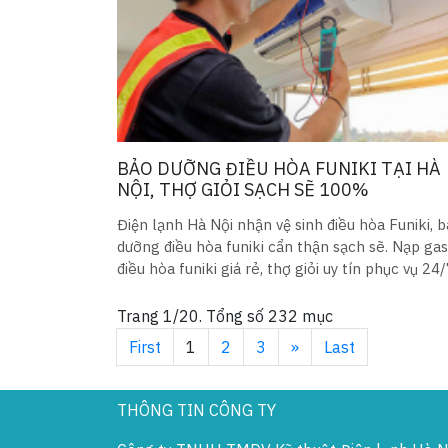
BẢO DƯỠNG ĐIỀU HÒA FUNIKI TẠI HÀ
NỘI, THỢ GIỎI SẠCH SẼ 100%
Điện lạnh Hà Nội nhận vệ sinh điều hòa Funiki, 
dưỡng điều hòa funiki cẩn thận sạch sẽ. Nạp gas
điều hòa funiki giá rẻ, thợ giỏi uy tín phục vụ 24
gọi là có
Trang 1/20. Tổng số 232 mục
First
1
2
3
»
Last
THÔNG TIN CÔNG TY