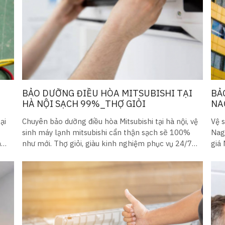
O
BẢO DƯỠNG ĐIỀU HÒA MITSUBISHI TẠI
BẢ
HÀ NỘI SẠCH 99%_THỢ GIỎI
NA
ại
Chuyên bảo dưỡng điều hòa Mitsubishi tại hà nội, vệ
Vệ 
sinh máy lạnh mitsubishi cẩn thận sạch sẽ 100%
Nag
n
như mới. Thợ giỏi, giàu kinh nghiệm phục vụ 24/7
giá
gọi 15p là có
giỏi