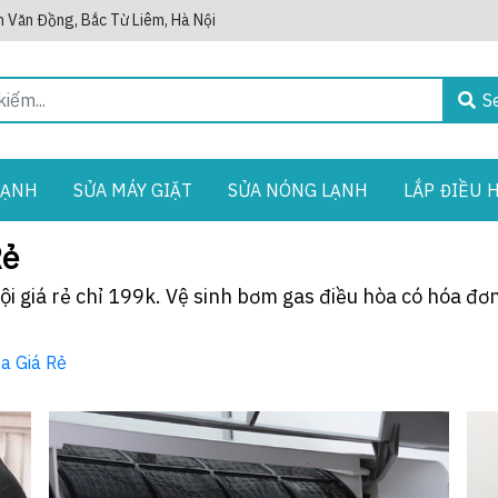
 Văn Đồng, Bắc Từ Liêm, Hà Nội
S
LẠNH
SỬA MÁY GIẶT
SỬA NÓNG LẠNH
LẮP ĐIỀU 
Rẻ
ội giá rẻ chỉ 199k. Vệ sinh bơm gas điều hòa có hóa đ
a Giá Rẻ