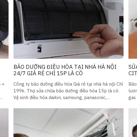
BẢO DƯỠNG ĐIỀU HÒA TẠI NHÀ HÀ NỘI
SỬ
24/7 GIÁ RẺ CHỈ 15P LÀ CÓ
CI
6 +
Công ty bảo dưỡng điều hòa Giá rẻ tại nhà hà nội Chỉ
Bảo
199k. Thợ sửa chữa bảo dưỡng điều hòa 15p là có.
lươn
Vệ sinh điều hòa daikin, samsung, panasonic,
gas 
lg_Mitsubishi
điề