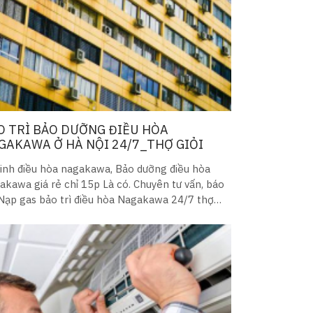
O TRÌ BẢO DƯỠNG ĐIỀU HÒA
GAKAWA Ở HÀ NỘI 24/7_THỢ GIỎI
sinh điều hòa nagakawa, Bảo dưỡng điều hòa
akawa giá rẻ chỉ 15p Là có. Chuyên tư vấn, báo
 Nạp gas bảo trì điều hòa Nagakawa 24/7 thợ
, kinh nghiệm