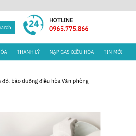
HOTLINE
earch
0965.775.866
HÒA
THANH LÝ
NẠP GAS ĐIỀU HÒA
TIN MỚI
ơn đỏ. bảo dưỡng điều hòa Văn phòng