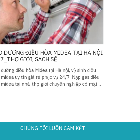
O DƯỠNG ĐIỀU HÒA MIDEA TẠI HÀ NỘI
/7_THỢ GIỎI, SẠCH SẼ
dưỡng điều hòa Midea tại Hà nội, vệ sinh điều
midea uy tín giá rẻ phục vụ 24/7. Nạp gas điều
midea tại nhà, thợ giỏi chuyên nghiệp có mặt
 15-30p
CHÚNG TÔI LUÔN CAM KẾT