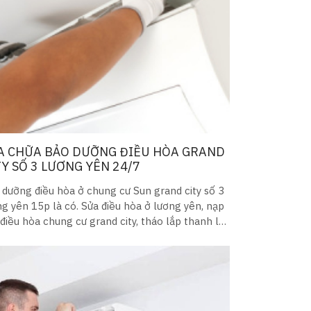
A CHỮA BẢO DƯỠNG ĐIỀU HÒA GRAND
TY SỐ 3 LƯƠNG YÊN 24/7
 dưỡng điều hòa ở chung cư Sun grand city số 3
g yên 15p là có. Sửa điều hòa ở lương yên, nạp
điều hòa chung cư grand city, tháo lắp thanh lý
u hòa