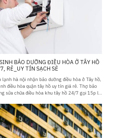
 SINH BẢO DƯỠNG ĐIỀU HÒA Ở TÂY HỒ
7, RẺ_UY TÍN SẠCH SẼ
n lạnh hà nội nhận bảo dưỡng điều hòa ở Tây hồ,
inh điều hòa quận tây hồ uy tín giá rẻ. Thợ bảo
ng sửa chữa điều hòa khu tây hồ 24/7 gọi 15p là
mặt