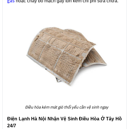
gas
hoặc cháy bo mạch gây tốn kém chi phí sửa chữa.
Điều hòa kém mát gió thổi yếu cần vệ sinh ngay
Điện Lạnh Hà Nội Nhận Vệ Sinh Điều Hòa Ở Tây Hồ
24/7