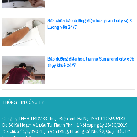
Sửa chữa bảo dưỡng điều hòa grand city số 3
Lương yên 24/7
Bảo dưỡng điều hòa tại nhà Sun grand city 69b
thụy khuê 24/7
THÔNG TIN CÔNG TY
Công ty TNHH TMDV Kỹ thuật Điện lạnh Hà Nội. MST 0108595183.
Do Sở Kế Hoạch Và Đầu Tư Thành Phố Hà Nội cấp ngày 25/10/2019.
Địa chỉ: Số 1/4/370 Phạm Văn Đồng, Phường Cổ Nhuế 2, Quận Bắc Từ