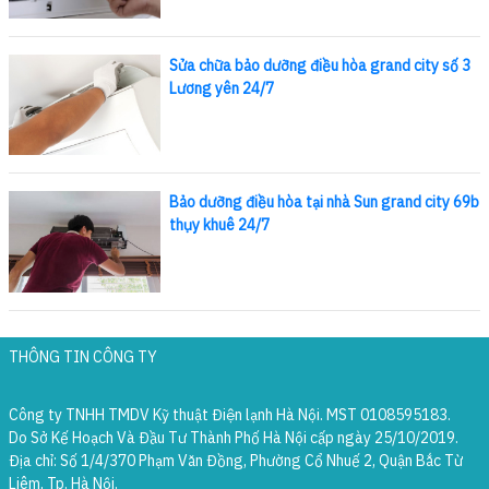
Sửa chữa bảo dưỡng điều hòa grand city số 3
Lương yên 24/7
Bảo dưỡng điều hòa tại nhà Sun grand city 69b
thụy khuê 24/7
THÔNG TIN CÔNG TY
Công ty TNHH TMDV Kỹ thuật Điện lạnh Hà Nội. MST 0108595183.
Do Sở Kế Hoạch Và Đầu Tư Thành Phố Hà Nội cấp ngày 25/10/2019.
Địa chỉ: Số 1/4/370 Phạm Văn Đồng, Phường Cổ Nhuế 2, Quận Bắc Từ
Liêm, Tp. Hà Nội.