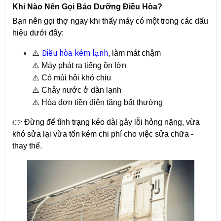
Khi Nào Nên Gọi Bảo Dưỡng Điều Hòa?
Bạn nên gọi thợ ngay khi thấy máy có một trong các dấu
hiệu dưới đây:
Điều hòa kém lạnh
⚠️
, làm mát chậm
⚠️ Máy phát ra tiếng ồn lớn
⚠️ Có mùi hôi khó chịu
⚠️ Chảy nước ở dàn lạnh
⚠️ Hóa đơn tiền điện tăng bất thường
👉 Đừng để tình trạng kéo dài gây lỗi hỏng nặng, vừa
khó sửa lại vừa tốn kém chi phí cho việc sửa chữa -
thay thế.