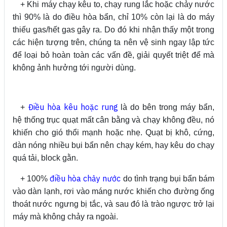
+ Khi máy chạy kêu to, chạy rung lắc hoặc chảy nước
thì 90% là do điều hòa bẩn, chỉ 10% còn lại là do máy
thiếu gas/hết gas gây ra. Do đó khi nhận thấy một trong
các hiện tượng trên, chúng ta nên vệ sinh ngay lập tức
để loại bỏ hoàn toàn các vấn đề, giải quyết triệt để mà
không ảnh hưởng tới người dùng.
Điều hòa kêu hoặc rung
+
là do bên trong máy bẩn,
hệ thống trục quạt mất cân bằng và chạy không đều, nó
khiến cho gió thổi mạnh hoặc nhẹ. Quạt bị khô, cứng,
dàn nóng nhiều bụi bẩn nên chạy kém, hay kêu do chạy
quá tải, block gằn.
điều hòa chảy nước
+ 100%
do tình trạng bụi bẩn bám
vào dàn lạnh, rơi vào máng nước khiến cho đường ống
thoát nước ngưng bị tắc, và sau đó là trào ngược trở lại
máy mà không chảy ra ngoài.