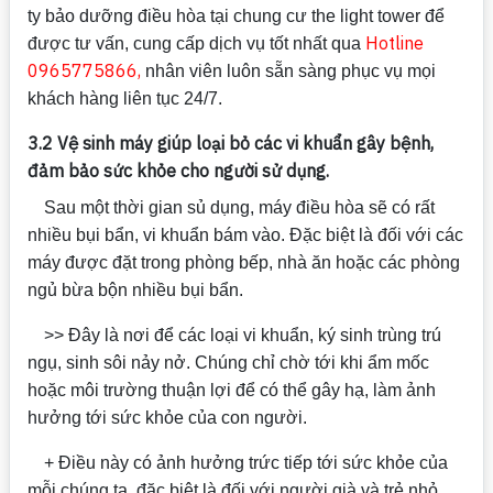
ty bảo dưỡng điều hòa tại chung cư the light tower để
Hotline
được tư vấn, cung cấp dịch vụ tốt nhất qua
0965775866,
nhân viên luôn sẵn sàng phục vụ mọi
khách hàng liên tục 24/7.
3.2 Vệ sinh máy giúp loại bỏ các vi khuẩn gây bệnh,
đảm bảo sức khỏe cho người sử dụng.
Sau một thời gian sủ dụng, máy điều hòa sẽ có rất
nhiều bụi bẩn, vi khuẩn bám vào. Đặc biệt là đối với các
máy được đặt trong phòng bếp, nhà ăn hoặc các phòng
ngủ bừa bộn nhiều bụi bẩn.
>> Đây là nơi để các loại vi khuẩn, ký sinh trùng trú
ngụ, sinh sôi nảy nở. Chúng chỉ chờ tới khi ẩm mốc
hoặc môi trường thuận lợi để có thể gây hạ, làm ảnh
hưởng tới sức khỏe của con người.
+ Điều này có ảnh hưởng trức tiếp tới sức khỏe của
mỗi chúng ta, đặc biệt là đối với người già và trẻ nhỏ,