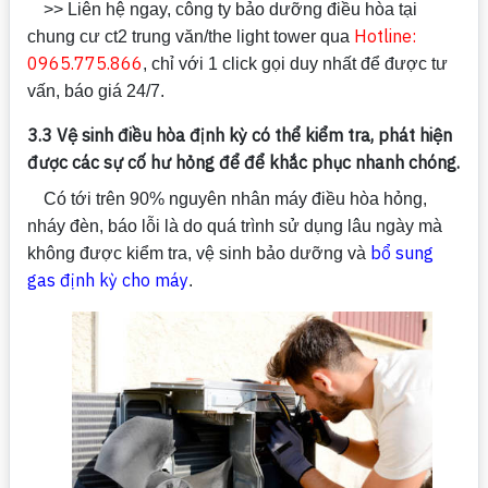
>> Liên hệ ngay, công ty bảo dưỡng điều hòa tại
Hotline:
chung cư ct2 trung văn/the light tower qua
0965.775.866
, chỉ với 1 click gọi duy nhất để được tư
vấn, báo giá 24/7.
3.3 Vệ sinh điều hòa định kỳ có thể kiểm tra, phát hiện
được các sự cố hư hỏng để để khắc phục nhanh chóng.
Có tới trên 90% nguyên nhân máy điều hòa hỏng,
nháy đèn, báo lỗi là do quá trình sử dụng lâu ngày mà
bổ sung
không được kiểm tra, vệ sinh bảo dưỡng và
gas định kỳ cho máy
.