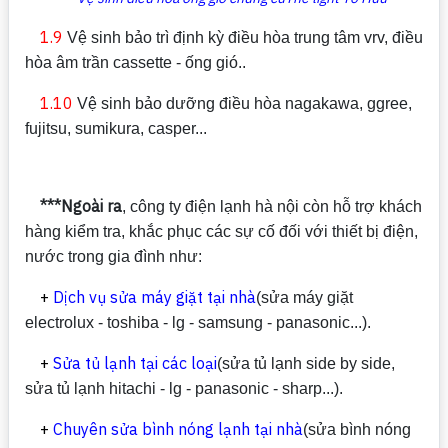
1.9
Vệ sinh bảo trì định kỳ điều hòa trung tâm vrv, điều
hòa âm trần cassette - ống gió..
1.10
Vệ sinh bảo dưỡng điều hòa nagakawa, ggree,
fujitsu, sumikura, casper...
***Ngoài ra
, công ty điện lạnh hà nội còn hỗ trợ khách
hàng kiểm tra, khắc phục các sự cố đối với thiết bị điện,
nước trong gia đình như:
+
Dịch vụ sửa máy giặt tại nhà
(sửa máy giặt
electrolux - toshiba - lg - samsung - panasonic...).
+
Sửa tủ lạnh tại các loại
(sửa tủ lạnh side by side,
sửa tủ lạnh hitachi - lg - panasonic - sharp...).
+
Chuyên sửa bình nóng lạnh tại nhà
(sửa bình nóng