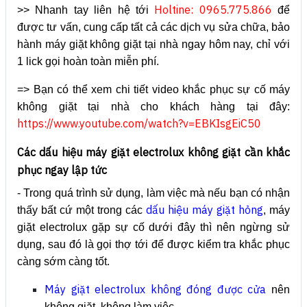
Holtine: 0965.775.866
>> Nhanh tay liên hệ tới
để
được tư vấn, cung cấp tất cả các dịch vụ sửa chữa, bảo
hành máy giặt không giặt tại nhà ngay hôm nay, chỉ với
1 lick gọi hoàn toàn miễn phí.
=> Bạn có thể xem chi tiết video khắc phục sự cố máy
không giặt tại nhà cho khách hàng tại đây:
https://www.youtube.com/watch?v=EBKIsgEiC50
Các
dấu hiệu máy giặt electrolux không giặt
cần khắc
phục ngay lập tức
- Trong quá trình sử dụng, làm việc mà nếu bạn có nhận
dấu hiệu máy giặt hỏng
thấy bất cứ một trong các
, máy
giặt electrolux gặp sự cố dưới đây thì nên ngừng sử
dụng, sau đó là gọi thợ tới để được kiểm tra khắc phục
càng sớm càng tốt.
Máy giặt electrolux không đóng được cửa
nên
không giặt, không làm việc