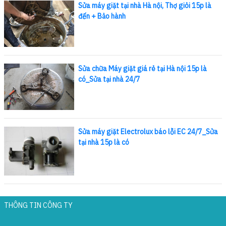
Sửa máy giặt tại nhà Hà nội, Thợ giỏi 15p là
đến + Bảo hành
Sửa chữa Máy giặt giá rẻ tại Hà nội 15p là
có_Sửa tại nhà 24/7
Sửa máy giặt Electrolux báo lỗi EC 24/7_Sửa
tại nhà 15p là có
THÔNG TIN CÔNG TY