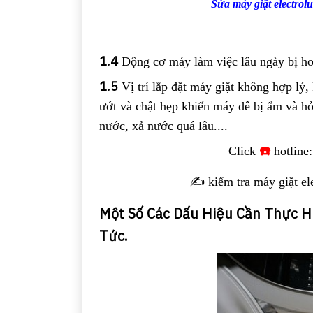
Sửa máy giặt electrol
1.4
Động cơ máy làm việc lâu ngày bị ho
1.5
Vị trí lắp đặt máy giặt không hợp lý
ướt và chật hẹp khiến máy dê bị ẩm và h
nước, xả nước quá lâu....
☎️
Click
hotline
✍️ kiểm tra máy giặt el
Một Số Các Dấu Hiệu Cần Thực Hi
Tức.