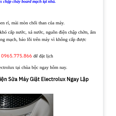
ux chập cháy board mạch tại nhà.
en rỉ, mài mòn chổi than của máy.
, khó cấp nước, xả nước, nguồn điện chập chờn, ẩm
ỏng mạch, báo lỗi trên máy vì không cấp được
0965.775.866
:
để đặt lịch
ectrolux tại chùa bộc ngay hôm nay.
ện Sửa Máy Giặt Electrolux Ngay Lập