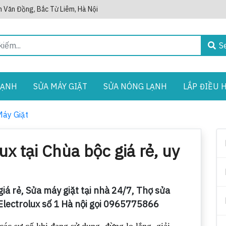
 Văn Đồng, Bắc Từ Liêm, Hà Nội
S
LẠNH
SỬA MÁY GIẶT
SỬA NÓNG LẠNH
LẮP ĐIỀU 
Máy Giặt
ux tại Chùa bộc giá rẻ, uy
giá rẻ, Sửa máy giặt tại nhà 24/7, Thợ sửa
Electrolux số 1 Hà nội gọi 0965775866