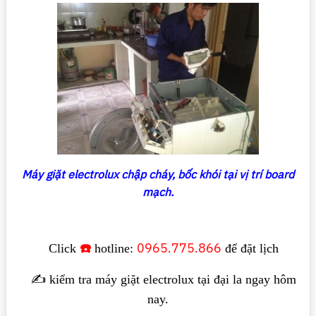
Máy giặt electrolux chập cháy, bốc khói tại vị trí board
mạch.
☎️
0965.775.866
Click
hotline:
để đặt lịch
✍️ kiểm tra máy giặt electrolux tại đại la ngay hôm
nay.