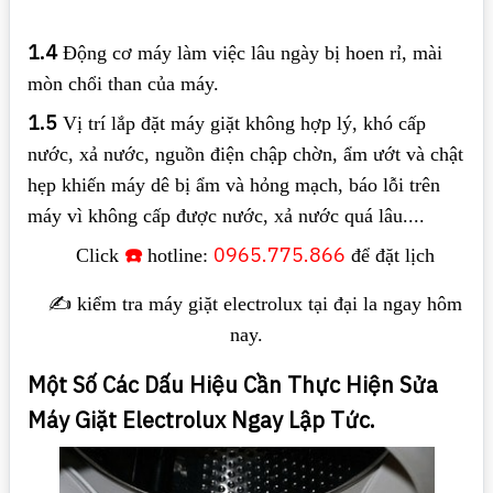
1.4
Động cơ máy làm việc lâu ngày bị hoen rỉ, mài
mòn chổi than của máy.
1.5
Vị trí lắp đặt máy giặt không hợp lý, khó cấp
nước, xả nước, nguồn điện chập chờn, ẩm ướt và chật
hẹp khiến máy dê bị ẩm và hỏng mạch, báo lỗi trên
máy vì không cấp được nước, xả nước quá lâu....
☎️
0965.775.866
Click
hotline:
để đặt lịch
✍️ kiểm tra máy giặt electrolux tại đại la ngay hôm
nay.
Một Số Các Dấu Hiệu Cần Thực Hiện Sửa
Máy Giặt Electrolux Ngay Lập Tức.