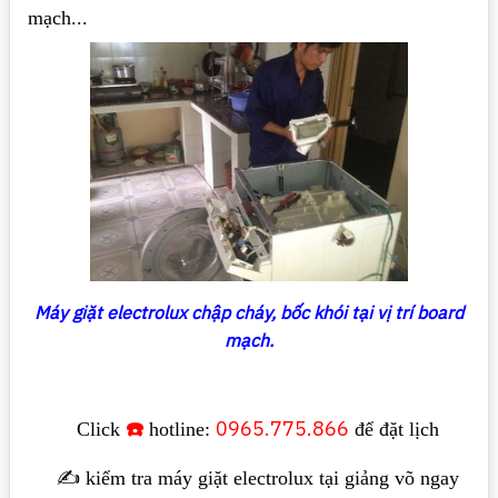
mạch...
Máy giặt electrolux chập cháy, bốc khói tại vị trí board
mạch.
☎️
0965.775.866
Click
hotline:
để đặt lịch
✍️ kiểm tra máy giặt electrolux tại giảng võ ngay