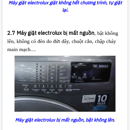
Máy giặt electrolux giặt không hết chương trình, tự giặt
lại.
2.7
Máy giặt electrolux bị mất nguồn
, bật không
lên, không có đèn do đứt dây, chuột cắn, chập cháy
main mạch....
Máy giặt electrolux bị mất nguồn, bật không lên
.