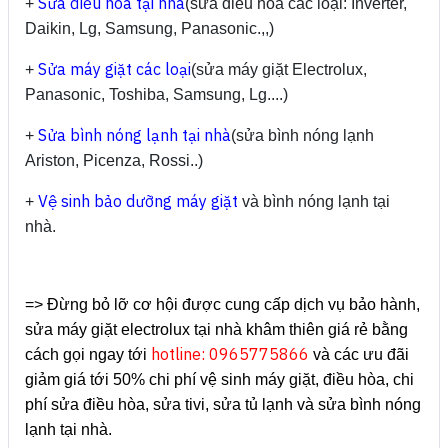
Sửa điều hòa tại nhà
+
(sửa điều hòa các loại: Inverter,
Daikin, Lg, Samsung, Panasonic.,,)
Sửa máy giặt các loại
+
(sửa máy giặt Electrolux,
Panasonic, Toshiba, Samsung, Lg....)
Sửa bình nóng lạnh tại nhà
+
(sửa bình nóng lạnh
Ariston, Picenza, Rossi..)
Vệ sinh bảo dưỡng máy giặt
+
và bình nóng lạnh tại
nhà.
=> Đừng bỏ lỡ cơ hội được cung cấp dịch vụ bảo hành,
sửa máy giặt electrolux tại nhà khâm thiên giá rẻ bằng
hotline: 0965775866
cách gọi ngay tới
và các ưu đãi
giảm giá tới 50% chi phí vệ sinh máy giặt, điều hòa, chi
phí sửa điều hòa, sửa tivi, sửa tủ lạnh và sửa bình nóng
lạnh tại nhà.