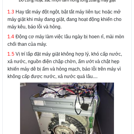
Đồ cứng hoặc sắc nhọn làm hỏng lồng zoăng máy giặt
1.3
Hay tắt máy đột ngột, bật tắt máy liên tục hoặc mở
máy giặt khi máy đang giặt, đang hoạt động khiến cho
máy kêu, báo lỗi và hỏng.
1.4
Động cơ máy làm việc lâu ngày bị hoen rỉ, mài mòn
chổi than của máy.
1.5
Vị trí lắp đặt máy giặt không hợp lý, khó cấp nước,
xả nước, nguồn điện chập chờn, ẩm ướt và chật hẹp
khiến máy dê bị ẩm và hỏng mạch, báo lỗi trên máy vì
không cấp được nước, xả nước quá lâu....