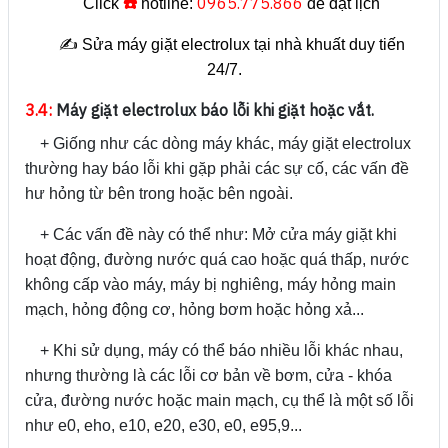
☎️
0965.775.866
Click
hotline:
để đặt lịch
✍️ Sửa máy giặt electrolux tại nhà khuất duy tiến
24/7.
3.4:
Máy giặt electrolux báo lỗi khi giặt hoặc vắt.
+ Giống như các dòng máy khác, máy giặt electrolux
thường hay báo lỗi khi gặp phải các sự cố, các vấn đề
hư hỏng từ bên trong hoặc bên ngoài.
+ Các vấn đề này có thể như: Mở cửa máy giặt khi
hoạt động, đường nước quá cao hoặc quá thấp, nước
không cấp vào máy, máy bị nghiêng, máy hỏng main
mạch, hỏng động cơ, hỏng bơm hoặc hỏng xả...
+ Khi sử dụng, máy có thể báo nhiều lỗi khác nhau,
nhưng thường là các lỗi cơ bản về bơm, cửa - khóa
cửa, đường nước hoặc main mạch, cụ thể là một số lỗi
như e0, eho, e10, e20, e30, e0, e95,9...