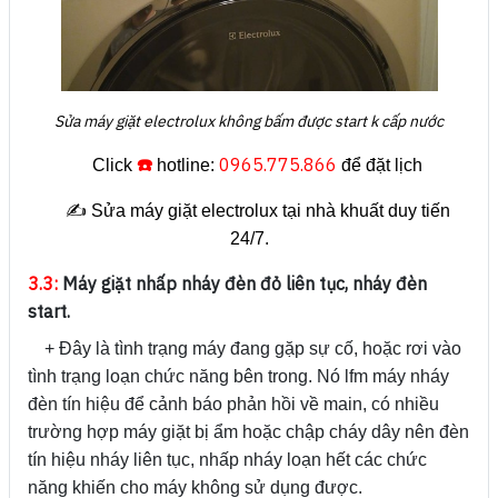
Sửa máy giặt electrolux không bấm được start k cấp nước
☎️
0965.775.866
Click
hotline:
để đặt lịch
✍️ Sửa máy giặt electrolux tại nhà khuất duy tiến
24/7.
3.3:
Máy giặt nhấp nháy đèn đỏ liên tục, nháy đèn
start.
+ Đây là tình trạng máy đang gặp sự cố, hoặc rơi vào
tình trạng loạn chức năng bên trong. Nó lfm máy nháy
đèn tín hiệu để cảnh báo phản hồi về main, có nhiều
trường hợp máy giặt bị ẩm hoặc chập cháy dây nên đèn
tín hiệu nháy liên tục, nhấp nháy loạn hết các chức
năng khiến cho máy không sử dụng được.