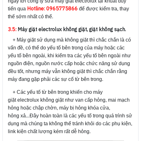
ngay tới công ty sửa máy giặt electrolux tại khuất duy
Hotline: 0965775866
tiến qua
để được kiểm tra, thay
thế sớm nhất có thể.
3.5:
Máy giặt electrolux không giặt, giặt không sạch.
+ Máy giặt sử dụng mà không giặt thì chắc chắn là có
vấn đề, có thể do yếu tố bên trong của máy hoặc các
yếu tố bên ngoài, khi kiểm tra các yếu tố bên ngoài như
nguồn điện, nguồn nước cấp hoặc chức năng sử dụng
đều tốt, nhưng máy vẫn không giặt thì chắc chắn rằng
máy đang gặp phải các sự cố từ bên trong.
+ Các yếu tố từ bên trong khiến cho máy
giặt electrolux không giặt như van cấp hỏng, mai mạch
hỏng hoặc chập chờn, máy bị hỏng khóa cửa,
hỏng xả...Đây hoàn toàn là các yếu tố trong quá trình sử
dụng mà chúng ta không thể tránh khỏi do các phụ kiện,
link kiện chất lượng kém rất dễ hỏng.