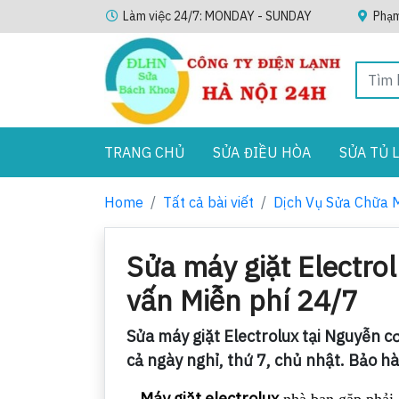
Làm việc 24/7: MONDAY - SUNDAY
Phạm
TRANG CHỦ
SỬA ĐIỀU HÒA
SỬA TỦ 
Home
Tất cả bài viết
Dịch Vụ Sửa Chữa 
Sửa máy giặt Electrol
vấn Miễn phí 24/7
Sửa máy giặt Electrolux tại Nguyễn c
cả ngày nghỉ, thứ 7, chủ nhật. Bảo h
Máy giặt electrolux