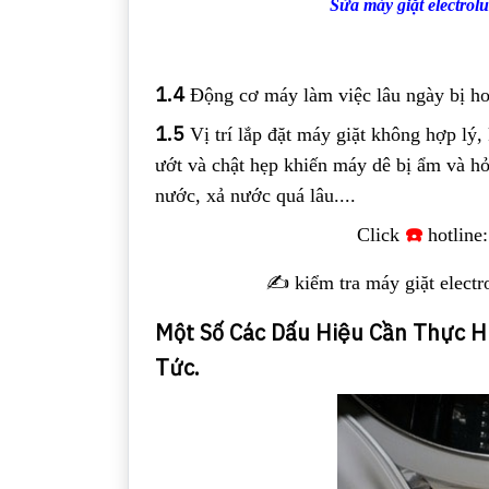
Sửa máy giặt electrol
1.4
Động cơ máy làm việc lâu ngày bị ho
1.5
Vị trí lắp đặt máy giặt không hợp lý
ướt và chật hẹp khiến máy dê bị ẩm và h
nước, xả nước quá lâu....
☎️
Click
hotline
✍️ kiểm tra máy giặt electr
Một Số Các Dấu Hiệu Cần Thực Hi
Tức.