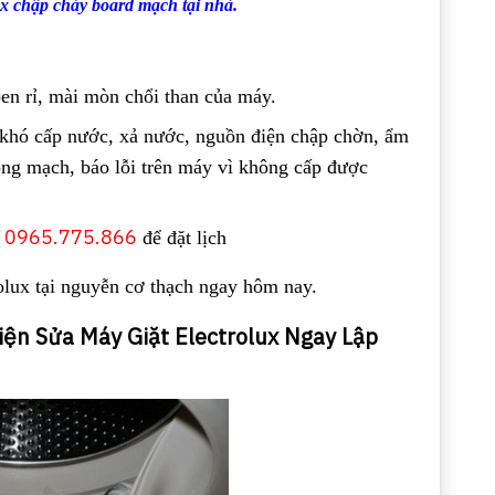
ux chập cháy board mạch tại nhà.
en rỉ, mài mòn chổi than của máy.
, khó cấp nước, xả nước, nguồn điện chập chờn, ẩm
ỏng mạch, báo lỗi trên máy vì không cấp được
0965.775.866
:
để đặt lịch
olux tại nguyễn cơ thạch ngay hôm nay.
ện Sửa Máy Giặt Electrolux Ngay Lập