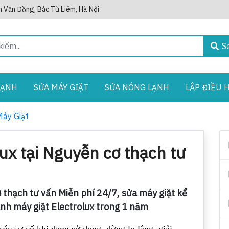
 Văn Đồng, Bắc Từ Liêm, Hà Nội
S
LẠNH
SỬA MÁY GIẶT
SỬA NÓNG LẠNH
LẮP ĐIỀU 
Máy Giặt
ux tại Nguyễn cơ thạch tư
ơ thạch tư vấn Miễn phí 24/7, sửa máy giặt kể
ành máy giặt Electrolux trong 1 năm