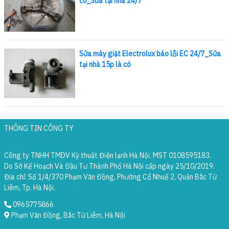
có_Sửa tại nhà 24/7
Sửa máy giặt Electrolux báo lỗi EC 24/7_Sửa
tại nhà 15p là có
THÔNG TIN CÔNG TY
Công ty TNHH TMDV Kỹ thuật Điện lạnh Hà Nội. MST 0108595183.
Do Sở Kế Hoạch Và Đầu Tư Thành Phố Hà Nội cấp ngày 25/10/2019.
Địa chỉ: Số 1/4/370 Phạm Văn Đồng, Phường Cổ Nhuế 2, Quận Bắc Từ
Liêm, Tp. Hà Nội.
0965775866
Phạm Văn Đồng, Bắc Từ Liêm, Hà Nội