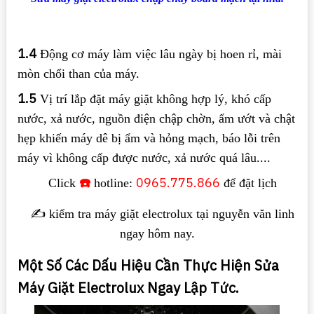
1.4
Động cơ máy làm việc lâu ngày bị hoen rỉ, mài
mòn chổi than của máy.
1.5
Vị trí lắp đặt máy giặt không hợp lý, khó cấp
nước, xả nước, nguồn điện chập chờn, ẩm ướt và chật
hẹp khiến máy dê bị ẩm và hỏng mạch, báo lỗi trên
máy vì không cấp được nước, xả nước quá lâu....
☎️
0965.775.866
Click
hotline:
để đặt lịch
✍️ kiểm tra máy giặt electrolux tại nguyễn văn linh
ngay hôm nay.
Một Số Các Dấu Hiệu Cần Thực Hiện Sửa
Máy Giặt Electrolux Ngay Lập Tức.