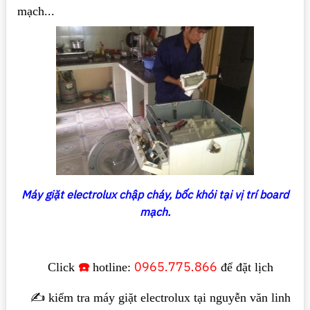
mạch...
Máy giặt electrolux chập cháy, bốc khói tại vị trí board
mạch.
☎️
0965.775.866
Click
hotline:
để đặt lịch
✍️ kiểm tra máy giặt electrolux tại nguyễn văn linh