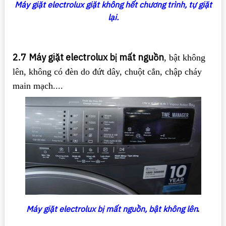
Máy giặt electrolux giặt không hết chương trình, tự giặt
lại.
2.7
Máy giặt electrolux bị mất nguồn
, bật không
lên, không có đèn do đứt dây, chuột cắn, chập cháy
main mạch....
Máy giặt electrolux bị mất nguồn, bật không lên
.