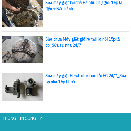
Sửa máy giặt tại nhà Hà nội, Thợ giỏi 15p là
đến + Bảo hành
Sửa chữa Máy giặt giá rẻ tại Hà nội 15p là
có_Sửa tại nhà 24/7
Sửa máy giặt Electrolux báo lỗi EC 24/7_Sửa
tại nhà 15p là có
THÔNG TIN CÔNG TY