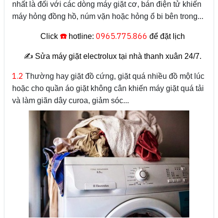
nhất là đối với các dòng máy giặt cơ, bán điện tử khiến
máy hỏng đồng hồ, núm vặn hoặc hỏng ổ bi bên trong...
☎️
0965.775.866
Click
hotline:
để đặt lịch
✍️ Sửa máy giặt electrolux tại nhà thanh xuân 24/7.
1.2
Thường hay giặt đồ cứng, giặt quá nhiều đồ một lúc
hoặc cho quần áo giặt không cân khiến máy giặt quá tải
và làm giãn dây curoa, giảm sóc...