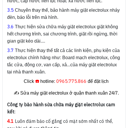
nước, cấp nước liên tục hoặc xả nước liên tục.
3.5
Chuyên thay thế, bảo hành máy giặt electrolux nháy
đèn, báo lỗi trên mà hình.
3.6
Thực hiện sửa chữa máy giặt electrolux giặt không
hết chương trình, sai chương trình, giặt rồi ngừng, thời
gian giặt kéo dài....
3.7
Thực hiện thay thế tất cả các linh kiện, phụ kiện của
electrolux chính hãng như: Board mạch electrolux, công
tắc cửa, động cơ, van cấp, xả...của máy giặt electrolux
tại nhà thanh xuân.
☎️
0965.775.866
Click
hotline:
để đặt lịch
✍️ Sửa máy giặt electrolux ở quận thanh xuân 24/7.
Công ty bảo hành sửa chữa máy giặt electrolux cam
kết:
4.1
Luôn đảm bảo cố gắng có mặt sớm nhất có thể,