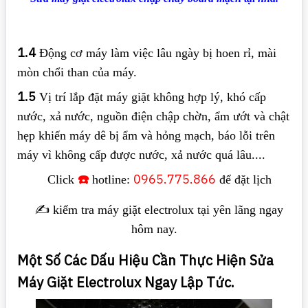
1.4
Động cơ máy làm việc lâu ngày bị hoen rỉ, mài
mòn chổi than của máy.
1.5
Vị trí lắp đặt máy giặt không hợp lý, khó cấp
nước, xả nước, nguồn điện chập chờn, ẩm ướt và chật
hẹp khiến máy dê bị ẩm và hỏng mạch, báo lỗi trên
máy vì không cấp được nước, xả nước quá lâu....
☎️
0965.775.866
Click
hotline:
để đặt lịch
✍️ kiểm tra máy giặt electrolux tại yên lãng ngay
hôm nay.
Một Số Các Dấu Hiệu Cần Thực Hiện Sửa
Máy Giặt Electrolux Ngay Lập Tức.