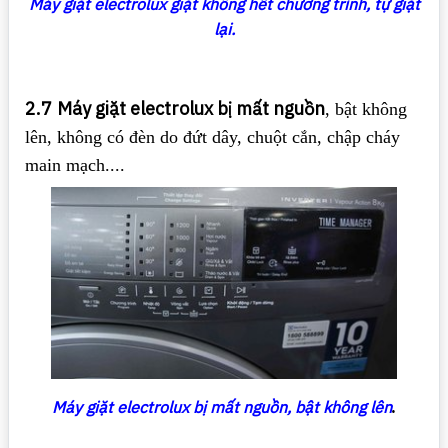
Máy giặt electrolux giặt không hết chương trình, tự giặt
lại.
2.7
Máy giặt electrolux bị mất nguồn
, bật không
lên, không có đèn do đứt dây, chuột cắn, chập cháy
main mạch....
Máy giặt electrolux bị mất nguồn, bật không lên
.