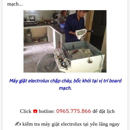
mạch...
Máy giặt electrolux chập cháy, bốc khói tại vị trí board
mạch.
☎️
0965.775.866
Click
hotline:
để đặt lịch
✍️ kiểm tra máy giặt electrolux tại yên lãng ngay