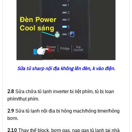
Sửa tủ sharp nội địa không lên đèn, k vào điện.
2.8
Sửa chữa tủ lạnh inverter bị liệt phím, tủ bị loạn
phím/thụt phím.
2.9
Sửa tủ lạnh nội địa bị hỏng mạch/hỏng timer/hỏng
bơm.
2.10
Thay thế block, bơm gas, nạp gas tủ lạnh tại nhà