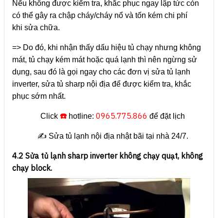
Nếu không được kiểm tra, khắc phục ngay lập tức còn
có thể gây ra chập cháy/cháy nổ và tốn kém chi phí
khi sửa chữa.
=> Do đó, khi nhận thấy dấu hiệu tủ chạy nhưng không
mát, tủ chạy kém mát hoặc quá lạnh thì nên ngừng sử
dụng, sau đó là gọi ngay cho các đơn vị sửa tủ lạnh
inverter, sửa tủ sharp nội địa để được kiểm tra, khắc
phục sớm nhất.
☎️
0965.775.866
Click
hotline:
để đặt lịch
✍️ Sửa tủ lạnh nội địa nhật bãi tại nhà 24/7.
4.2 Sửa tủ lạnh sharp inverter không chạy quạt, không
chạy block.