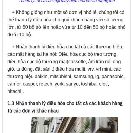
Thanh lý tất cả các loại máy điều hòa với số lượng lớn
+ Không giống như một số đơn vị nhỏ lẻ, chúng tôi có
thể thanh lý điều hòa cho quý khách hàng với số lượng
lớn, từ 50 bộ trở lên hoặc vừa từ 10 đến 50 bộ hoặc nhỏ
dưới 10 bộ.
+ Nhận thanh lý điều hòa cho tất cả các thương hiệu,
các mặt hàng tại hà nội: Điều hòa cục bộ treo tường,
điều hòa cục bộ thương mại(cassette, âm trần nối ống
gió, tủ đứng, đặt sàn..) điều hòa multi, vrv, vrf mini..các
thương hiệu daikin, mitsubishi, samsung, lg, panasonic,
carrier, casper, retech, york, sanyo, toshiba, elec,
hitachi..
1.3 Nhận thanh lý điều hòa cho tất cả các khách hàng
từ các đơn vị khác nhau.