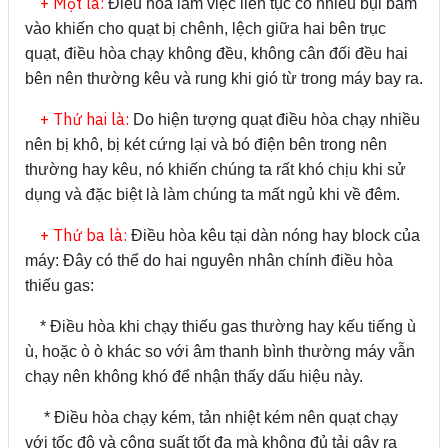
+ Một là:
Điều hòa làm việc liên tục có nhiều bụi bám
vào khiến cho quạt bị chênh, lệch giữa hai bên trục
quạt, điều hòa chạy không đều, không cân đối đều hai
bên nên thường kêu và rung khi gió từ trong máy bay ra.
+ Thứ hai là:
Do hiện tượng quạt điều hòa chạy nhiều
nên bị khô, bị két cứng lại và bó điện bên trong nên
thường hay kêu, nó khiến chúng ta rất khó chịu khi sử
dụng và đặc biệt là làm chúng ta mất ngủ khi về đêm.
+ Thứ ba là:
Điều hòa kêu tại dàn nóng hay block của
máy: Đây có thể do hai nguyên nhân chính điều hòa
thiếu gas:
* Điều hòa khi chạy thiếu gas thường hay kếu tiếng ù
ù, hoặc ò ò khác so với âm thanh bình thường máy vẫn
chạy nên không khó để nhận thấy dấu hiệu này.
* Điều hòa chạy kém, tản nhiệt kém nên quạt chạy
với tốc độ và công suất tốt đa mà không đủ tải gây ra