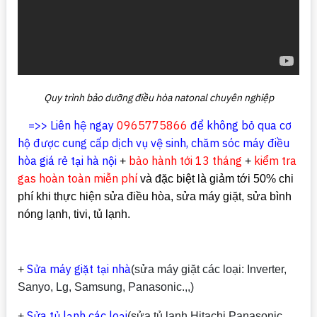
Quy trình bảo dưỡng điều hòa natonal chuyên nghiệp
=>> Liên hệ ngay
0965775866
để không bỏ qua cơ
hộ được cung cấp dịch vụ vệ sinh, chăm sóc máy điều
hòa giá rẻ tại hà nội
bảo hành tới 13 tháng
kiểm tra
+
+
gas hoàn toàn miễn phí
và đặc biệt là giảm tới 50% chi
phí khi thực hiện sửa điều hòa, sửa máy giặt, sửa bình
nóng lạnh, tivi, tủ lạnh.
Sửa máy giặt tại nhà
+
(sửa máy giặt các loại: Inverter,
Sanyo, Lg, Samsung, Panasonic.,,)
Sửa tủ lạnh các loại
+
(sửa tủ lạnh Hitachi,Panasonic,