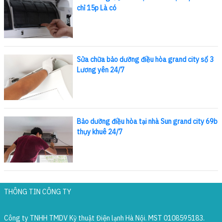
chỉ 15p Là có
Sửa chữa bảo dưỡng điều hòa grand city số 3
Lương yên 24/7
Bảo dưỡng điều hòa tại nhà Sun grand city 69b
thụy khuê 24/7
THÔNG TIN CÔNG TY
Công ty TNHH TMDV Kỹ thuật Điện lạnh Hà Nội. MST 0108595183.