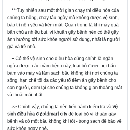
***Tuy nhiên sau một thời gian chạy thì điều hòa của
chúng ta hỏng, chạy lâu ngày mà không được vệ sinh,
bảo trì nên yếu và kém mát. Quan trọng là khi máy quá
bẩn chứa nhiều bụi, vi khuẩn gây bệnh nên có thể gây
ảnh hưởng tới sức khỏe người sử dụng, nhất là người
già và trẻ nhỏ.
+ Có thể vệ sinh cho điều hòa cũng chính là ngăn
ngừa được các mầm bệnh này, loại bỏ được bụi bẩn
bám vào máy và làm sạch bầu không khí nơi chúng ta
sống, hạn chế tối đa các yếu tố tiềm ẩn gây bệnh cho
con người, đem lại cho chúng ta không gian thoáng mát
và thoải mái nhất.
vệ
>> Chính vậy, chúng ta nên tiến hành kiểm tra và
sinh điều hòa ở goldmarl city
để loại bỏ vi khuẩn gây
bệnh và có một bầu không khí tốt - trong sạch để bảo vệ
sức khỏe ngay nhé.