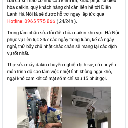
Bất cứ khi nào có nhu cầu kiểm tra, khắc phục lỗi điều
hòa daikin, quý khách hàng chỉ cần liên hệ tới Điện
Lạnh Hà Nội là sẽ được hỗ trợ ngay lập tức qua
Hotline: 0965 775 866
( 24/24h ).
Trung tâm nhận sửa lỗi điều hòa daikin khu vực Hà Nội
phục vụ liên tục 24/7 các ngày trong tuần, kể cả ngày
nghỉ, thứ bảy chủ nhật chắc chắn sẽ mang lại các dịch
vụ tốt nhất.
Thợ sửa máy dakin chuyên nghiệp lịch sự, có chuyên
môn trình độ cao làm việc nhiệt tình không ngại khó,
ngại khổ cam kết có mặt sớm chỉ sau 15 phút gọi.