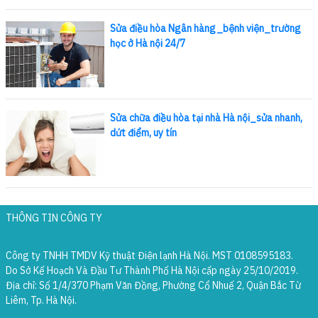
Sửa điều hòa Ngân hàng_bệnh viện_trường
học ở Hà nội 24/7
Sửa chữa điều hòa tại nhà Hà nội_sửa nhanh,
dứt điểm, uy tín
THÔNG TIN CÔNG TY
Công ty TNHH TMDV Kỹ thuật Điện lạnh Hà Nội. MST 0108595183.
Do Sở Kế Hoạch Và Đầu Tư Thành Phố Hà Nội cấp ngày 25/10/2019.
Địa chỉ: Số 1/4/370 Phạm Văn Đồng, Phường Cổ Nhuế 2, Quận Bắc Từ
Liêm, Tp. Hà Nội.