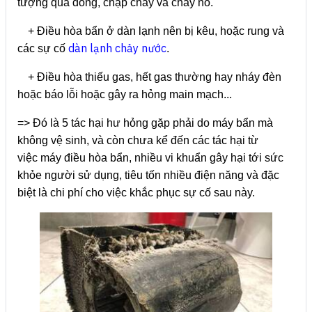
tượng quá dòng, chập cháy và cháy nổ.
+ Điều hòa bẩn ở dàn lạnh nên bị kêu, hoặc rung và
dàn lạnh chảy nước
các sự cố
.
+ Điều hòa thiếu gas, hết gas thường hay nháy đèn
hoặc báo lỗi hoặc gây ra hỏng main mạch...
=> Đó là 5 tác hại hư hỏng gặp phải do máy bẩn mà
không vệ sinh, và còn chưa kể đến các tác hại từ
việc máy điều hòa bẩn, nhiều vi khuẩn gây hại tới sức
khỏe người sử dụng, tiêu tốn nhiều điện năng và đặc
biệt là chi phí cho việc khắc phục sự cố sau này.