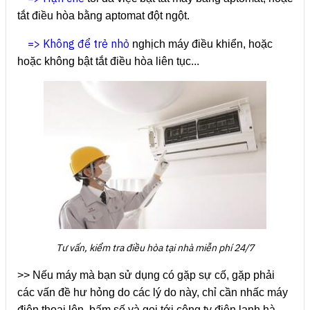
tắt điều hòa bằng aptomat đột ngột.
=> Không để trẻ nhỏ
nghịch máy điều khiển, hoặc
hoặc không bật tắt điều hòa liên tục...
Tư vấn, kiểm tra điều hòa tại nhà miễn phí 24/7
>> Nếu máy mà bạn sử dụng có gặp sự cố, gặp phải
các vấn đề hư hỏng do các lý do này, chỉ cần nhấc máy
điện thoại lên, bấm số và gọi tới công ty điện lạnh hà