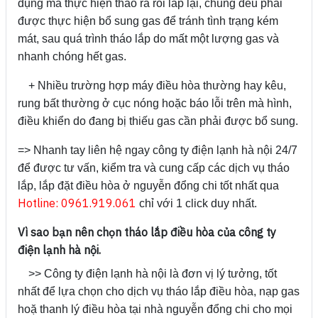
dụng mà thực hiện tháo ra rồi lắp lại, chúng đều phải
được thực hiện bổ sung gas để tránh tình trạng kém
mát, sau quá trình tháo lắp do mất một lượng gas và
nhanh chóng hết gas.
+ Nhiều trường hợp máy điều hòa thường hay kêu,
rung bất thường ở cục nóng hoặc báo lỗi trên mà hình,
điều khiển do đang bị thiếu gas cần phải được bổ sung.
=> Nhanh tay liên hệ ngay công ty điện lạnh hà nội 24/7
để được tư vấn, kiểm tra và cung cấp các dịch vụ tháo
lắp, lắp đặt điều hòa ở nguyễn đổng chi tốt nhất qua
Hotline: 0961.919.061
chỉ với 1 click duy nhất.
Vì sao bạn nên chọn tháo lắp điều hòa của công ty
điện lạnh hà nội.
>> Công ty điện lạnh hà nội là đơn vị lý tưởng, tốt
nhất để lựa chọn cho dịch vụ tháo lắp điều hòa, nạp gas
hoặ thanh lý điều hòa tại nhà nguyễn đổng chi cho mọi