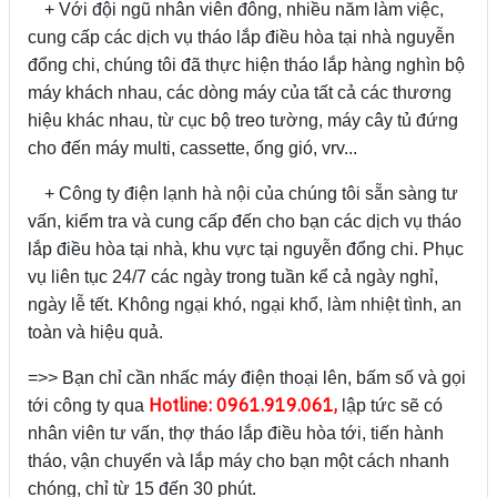
+ Với đội ngũ nhân viên đông, nhiều năm làm việc,
cung cấp các dịch vụ tháo lắp điều hòa tại nhà nguyễn
đổng chi, chúng tôi đã thực hiện tháo lắp hàng nghìn bộ
máy khách nhau, các dòng máy của tất cả các thương
hiệu khác nhau, từ cục bộ treo tường, máy cây tủ đứng
cho đến máy multi, cassette, ống gió, vrv...
+ Công ty điện lạnh hà nội của chúng tôi sẵn sàng tư
vấn, kiểm tra và cung cấp đến cho bạn các dịch vụ tháo
lắp điều hòa tại nhà, khu vực tại nguyễn đổng chi. Phục
vụ liên tục 24/7 các ngày trong tuần kể cả ngày nghỉ,
ngày lễ tết. Không ngại khó, ngại khổ, làm nhiệt tình, an
toàn và hiệu quả.
=>> Bạn chỉ cần nhấc máy điện thoại lên, bấm số và gọi
H
otline: 0961.919.061,
tới công ty qua
lập tức sẽ có
nhân viên tư vấn, thợ tháo lắp điều hòa tới, tiến hành
tháo, vận chuyển và lắp máy cho bạn một cách nhanh
chóng, chỉ từ 15 đến 30 phút.