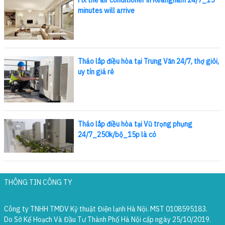
Fix the air conditioner in Keangnam 24/7_15
minutes will arrive
Tháo lắp điều hòa tại Trung Văn 24/7, thợ giỏi,
uy tín giá rẻ
Tháo lắp điều hòa tại Vũ trọng phụng
24/7_250k/bộ_15p là có
THÔNG TIN CÔNG TY
Công ty TNHH TMDV Kỹ thuật Điện lạnh Hà Nội. MST 0108595183.
Do Sở Kế Hoạch Và Đầu Tư Thành Phố Hà Nội cấp ngày 25/10/2019.