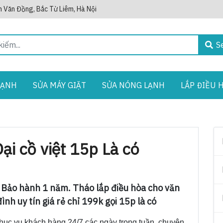
 Văn Đồng, Bắc Từ Liêm, Hà Nội
S
LẠNH
SỬA MÁY GIẶT
SỬA NÓNG LẠNH
LẮP ĐIỀU 
ại cồ việt 15p Là có
/7 Bảo hành 1 năm. Tháo lắp điều hòa cho văn
ình uy tín giá rẻ chỉ 199k gọi 15p là có
hục vụ khách hàng 24/7 các ngày trong tuần, chuyên