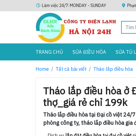
Làm việc 24/7: MONDAY - SUNDAY
Phạm
TRANG CHỦ
SỬA ĐIỀU HÒA
SỬA TỦ 
Home
Tất cả bài viết
Tháo lắp điều hòa
Tháo lắp điều hòa ở Đ
thợ_giá rẻ chỉ 199k
Tháo lắp điều hòa tại Đại cồ việt 24
phòng công ty, tháo lắp điều hòa gia đ
lắp đặt điều hòa tại đại cồ việt
Dịch vụ
p