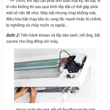
>> Trước khi lắp cần phải tính toán thật kỹ, đo đạc vị
trí nếu không thì sau quá trình lắp đặt có thể gặp phải
một số vấn đề như: Máy bật nhưng chạy không mát,
điều hòa bật chạy kêu to, rung lắc mạnh hoặc bị chênh,
bị nghiêng và chảy nước ra ngoài...
Bước 2:
Tiến hành khoan và lắp dàn lạnh, nối ống, bắt
zacore cho ống đồng với máy.
Khoan và lắp dàn lạnh, kết nối ống đồng với dàn lạnh