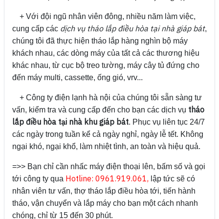
+ Với đội ngũ nhân viên đông, nhiều năm làm việc,
dịch vụ tháo lắp điều hòa tại nhà giáp bát
cung cấp các
,
chúng tôi đã thực hiện tháo lắp hàng nghìn bộ máy
khách nhau, các dòng máy của tất cả các thương hiệu
khác nhau, từ cục bộ treo tường, máy cây tủ đứng cho
đến máy multi, cassette, ống gió, vrv...
+ Công ty điện lạnh hà nội của chúng tôi sẵn sàng tư
tháo
vấn, kiểm tra và cung cấp đến cho bạn các dịch vụ
lắp điều hòa tại nhà khu giáp bát
. Phục vụ liên tục 24/7
các ngày trong tuần kể cả ngày nghỉ, ngày lễ tết. Không
ngại khó, ngại khổ, làm nhiệt tình, an toàn và hiệu quả.
=>> Bạn chỉ cần nhấc máy điện thoại lên, bấm số và gọi
H
otline: 0961.919.061,
tới công ty qua
lập tức sẽ có
nhân viên tư vấn, thợ tháo lắp điều hòa tới, tiến hành
tháo, vận chuyển và lắp máy cho bạn một cách nhanh
chóng, chỉ từ 15 đến 30 phút.