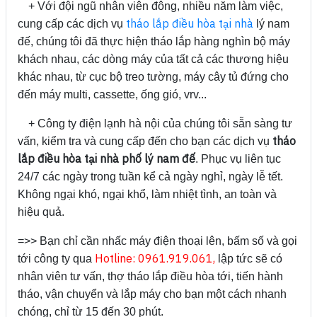
+ Với đội ngũ nhân viên đông, nhiều năm làm việc,
tháo lắp điều hòa tại nhà
cung cấp các dịch vụ
lý nam
đế, chúng tôi đã thực hiện tháo lắp hàng nghìn bộ máy
khách nhau, các dòng máy của tất cả các thương hiệu
khác nhau, từ cục bộ treo tường, máy cây tủ đứng cho
đến máy multi, cassette, ống gió, vrv...
+ Công ty điện lạnh hà nội của chúng tôi sẵn sàng tư
tháo
vấn, kiểm tra và cung cấp đến cho bạn các dịch vụ
lắp điều hòa tại nhà phố lý nam đế
. Phục vụ liên tục
24/7 các ngày trong tuần kể cả ngày nghỉ, ngày lễ tết.
Không ngại khó, ngại khổ, làm nhiệt tình, an toàn và
hiệu quả.
=>> Bạn chỉ cần nhấc máy điện thoại lên, bấm số và gọi
H
otline: 0961.919.061,
tới công ty qua
lập tức sẽ có
nhân viên tư vấn, thợ tháo lắp điều hòa tới, tiến hành
tháo, vận chuyển và lắp máy cho bạn một cách nhanh
chóng, chỉ từ 15 đến 30 phút.