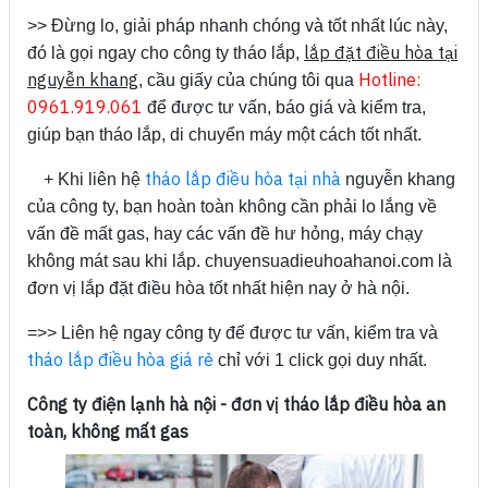
>> Đừng lo, giải pháp nhanh chóng và tốt nhất lúc này,
lắp đặt điều hòa tại
đó là gọi ngay cho công ty tháo lắp,
nguyễn khang
Hotline:
, cầu giấy của chúng tôi qua
0961.919.061
để được tư vấn, báo giá và kiểm tra,
giúp bạn tháo lắp, di chuyển máy một cách tốt nhất.
tháo lắp điều hòa tại nhà
+ Khi liên hệ
nguyễn khang
của công ty, bạn hoàn toàn không cần phải lo lắng về
vấn đề mất gas, hay các vấn đề hư hỏng, máy chạy
không mát sau khi lắp. chuyensuadieuhoahanoi.com là
đơn vị lắp đặt điều hòa tốt nhất hiện nay ở hà nội.
=>> Liên hệ ngay công ty để được tư vấn, kiểm tra và
tháo lắp điều hòa giá rẻ
chỉ với 1 click gọi duy nhất.
Công ty điện lạnh hà nội - đơn vị tháo lắp điều hòa an
toàn, không mất gas