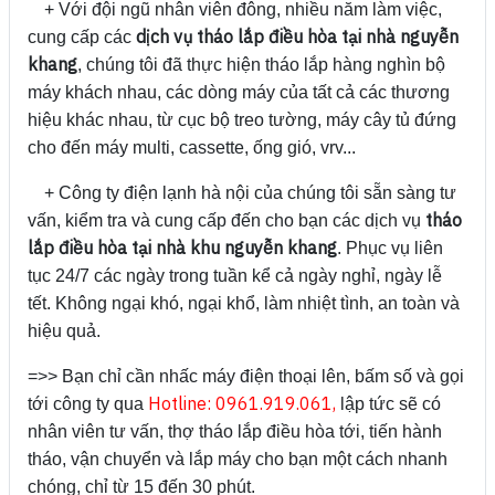
+ Với đội ngũ nhân viên đông, nhiều năm làm việc,
dịch vụ tháo lắp điều hòa tại nhà nguyễn
cung cấp các
khang
, chúng tôi đã thực hiện tháo lắp hàng nghìn bộ
máy khách nhau, các dòng máy của tất cả các thương
hiệu khác nhau, từ cục bộ treo tường, máy cây tủ đứng
cho đến máy multi, cassette, ống gió, vrv...
+ Công ty điện lạnh hà nội của chúng tôi sẵn sàng tư
tháo
vấn, kiểm tra và cung cấp đến cho bạn các dịch vụ
lắp điều hòa tại nhà khu nguyễn khang
. Phục vụ liên
tục 24/7 các ngày trong tuần kể cả ngày nghỉ, ngày lễ
tết. Không ngại khó, ngại khổ, làm nhiệt tình, an toàn và
hiệu quả.
=>> Bạn chỉ cần nhấc máy điện thoại lên, bấm số và gọi
H
otline: 0961.919.061,
tới công ty qua
lập tức sẽ có
nhân viên tư vấn, thợ tháo lắp điều hòa tới, tiến hành
tháo, vận chuyển và lắp máy cho bạn một cách nhanh
chóng, chỉ từ 15 đến 30 phút.