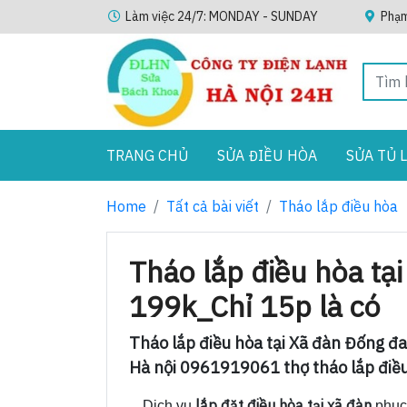
Làm việc 24/7: MONDAY - SUNDAY
Phạm
TRANG CHỦ
SỬA ĐIỀU HÒA
SỬA TỦ 
Home
Tất cả bài viết
Tháo lắp điều hòa
Tháo lắp điều hòa tạ
199k_Chỉ 15p là có
Tháo lắp điều hòa tại Xã đàn Đống đa 
Hà nội 0961919061 thợ tháo lắp điều 
lắp đặt điều hòa tại xã đàn
Dịch vụ
phục 