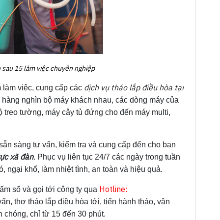
 sau 15 làm việc chuyên nghiệp
dịch vụ tháo lắp điều hòa tại
 làm việc, cung cấp các
lắp hàng nghìn bộ máy khách nhau, các dòng máy của
ộ treo tường, máy cây tủ đứng cho đến máy multi,
 sẵn sàng tư vấn, kiểm tra và cung cấp đến cho bạn
vực xã đàn
. Phục vụ liên tục 24/7 các ngày trong tuần
, ngại khổ, làm nhiệt tình, an toàn và hiệu quả.
H
otline:
ấm số và gọi tới công ty qua
ấn, thợ tháo lắp điều hòa tới, tiến hành tháo, vận
chóng, chỉ từ 15 đến 30 phút.