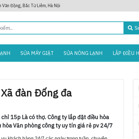
 Văn Đồng, Bắc Từ Liêm, Hà Nội
S
LẠNH
SỬA MÁY GIẶT
SỬA NÓNG LẠNH
LẮP ĐIỀU 
i Xã đàn Đống đa
chỉ 15p Là có thợ. Công ty lắp đặt điều hòa
hòa Văn phòng công ty uy tín giá rẻ pv 24/7
vụ khách hàng 24/7 các ngày trong tuần, chuyên