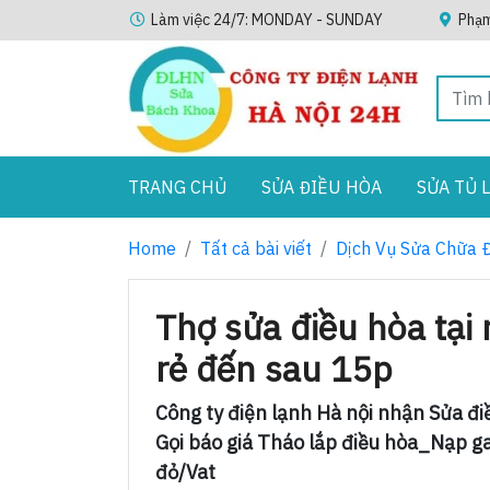
Làm việc 24/7: MONDAY - SUNDAY
Phạm
TRANG CHỦ
SỬA ĐIỀU HÒA
SỬA TỦ 
Home
Tất cả bài viết
Dịch Vụ Sửa Chữa 
Thợ sửa điều hòa tại
rẻ đến sau 15p
Công ty điện lạnh Hà nội nhận Sửa đ
Gọi báo giá Tháo lắp điều hòa_Nạp g
đỏ/Vat