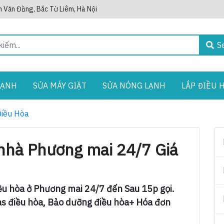
 Văn Đồng, Bắc Từ Liêm, Hà Nội
S
LẠNH
SỬA MÁY GIẶT
SỬA NÓNG LẠNH
LẮP ĐIỀU 
Điều Hòa
 nhà Phương mai 24/7 Giá
iều hòa ở Phương mai 24/7 đến Sau 15p gọi.
as điều hòa, Bảo dưỡng điều hòa+ Hóa đơn