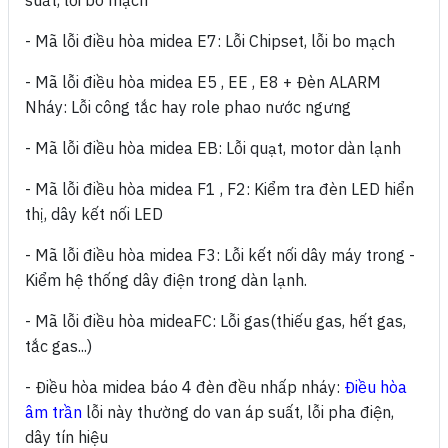
suất, lỗi bo mạch
- Mã lỗi điều hòa midea E7:
Lỗi Chipset, lỗi bo mạch
- Mã lỗi điều hòa midea E5 , EE , E8 + Đèn ALARM
Nháy:
Lỗi công tắc hay role phao nước ngưng
- Mã lỗi điều hòa midea EB:
Lỗi quạt, motor dàn lạnh
- Mã lỗi điều hòa midea F1 , F2:
Kiểm tra đèn LED hiển
thị, dây kết nối LED
- Mã lỗi điều hòa midea F3:
Lỗi kết nối dây máy trong -
Kiểm hệ thống dây điện trong dàn lạnh.
- Mã lỗi điều hòa mideaFC:
Lỗi gas(thiếu gas, hết gas,
tắc gas...)
- Điều hòa midea báo 4 đèn đều nhấp nháy:
Điều hòa
âm trần
lỗi này thường do
van áp suất, lỗi pha điện,
dây tín hiệu