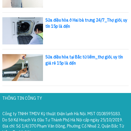
Sửa điều hòa ở Hai bà trưng 24/7_Thợ giỏi, uy
tín 15p là đến
Sửa điều hòa tại Bắc từ liêm_thợ giỏi, uy tín
giá rẻ 15p là đến
THÔNG TIN CÔNG TY
Công ty TNHH TMDV Kỹ thuật Điện lạnh Hà Nội. MST 0108595183.
Do Sở Kế Hoạch Và Đầu Tư Thành Phố Hà Nội cấp ngày 25/10/2019.
Địa chỉ: Số 1/4/370 Phạm Văn Đồng, Phường Cổ Nhuế 2, Quận Bắc Từ