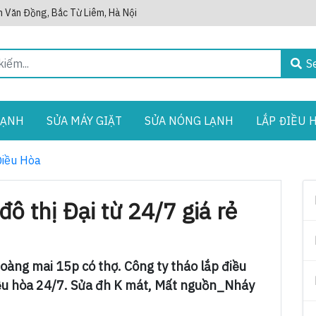
 Văn Đồng, Bắc Từ Liêm, Hà Nội
S
LẠNH
SỬA MÁY GIẶT
SỬA NÓNG LẠNH
LẮP ĐIỀU 
Điều Hòa
đô thị Đại từ 24/7 giá rẻ
Hoàng mai 15p có thợ. Công ty tháo lắp điều
iều hòa 24/7. Sửa đh K mát, Mất nguồn_Nháy