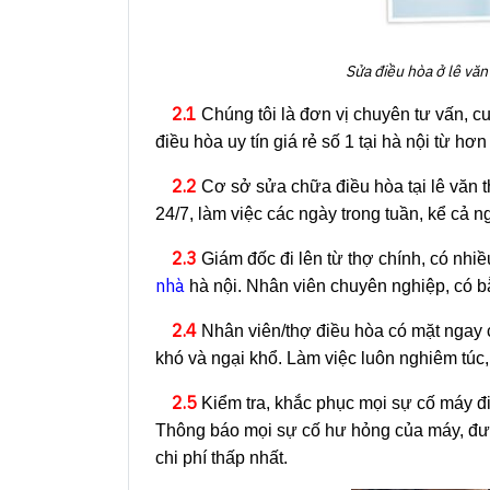
Sửa điều hòa ở lê vă
2.1
Chúng tôi là đơn vị chuyên tư vấn, c
điều hòa uy tín giá rẻ số 1 tại hà nội từ h
2.2
Cơ sở sửa chữa điều hòa tại lê văn 
24/7, làm việc các ngày trong tuần, kể cả n
2.3
Giám đốc đi lên từ thợ chính, có nhi
nhà
hà nội. Nhân viên chuyên nghiệp, có b
2.4
Nhân viên/thợ điều hòa có mặt ngay ch
khó và ngại khổ. Làm việc luôn nghiêm túc,
2.5
Kiểm tra, khắc phục mọi sự cố máy đ
Thông báo mọi sự cố hư hỏng của máy, đưa
chi phí thấp nhất.