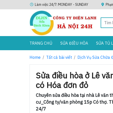
Làm việc 24/7: MONDAY - SUNDAY
Phạm
TRANG CHỦ
SỬA ĐIỀU HÒA
SỬA TỦ 
Home
Tất cả bài viết
Dịch Vụ Sửa Chữa 
Sửa điều hòa ở Lê vă
có Hóa đơn đỏ
Chuyên sửa điều hòa tại nhà Lê văn 
cư_Công ty/văn phòng 15p Có thợ. Th
24/7