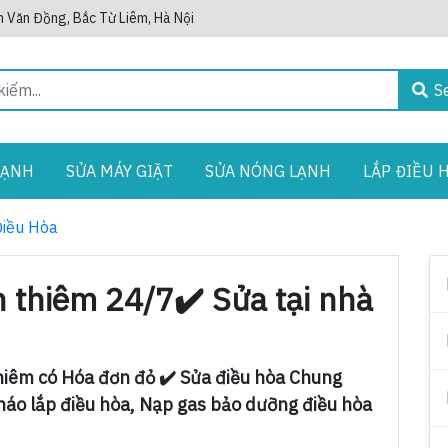
 Văn Đồng, Bắc Từ Liêm, Hà Nội
S
LẠNH
SỬA MÁY GIẶT
SỬA NÓNG LẠNH
LẮP ĐIỀU 
Điều Hòa
n thiêm 24/7✔️ Sửa tại nhà
thiêm có Hóa đơn đỏ ✔️ Sửa điều hòa Chung
áo lắp điều hòa, Nạp gas bảo dưỡng điều hòa