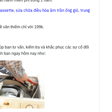
bảo hành miễn phí trong 1 năm.
cassette
sửa chữa điều hòa âm trần ống gió
trung
,
,
ê văn thiêm chỉ với 199k.
iúp bạn tư vấn, kiểm tra và khắc phục các sự cố đối
đình bạn ngay hôm nay như: