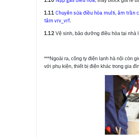
1.10
Nạp gas điều hòa
, thay block giá rẻ 
1.11
Chuyên sửa điều hòa multi
âm trần 
,
tâm vrv_vrf
.
1.12
Vệ sinh, bảo dưỡng điều hòa tại nhà l
***Ngoài ra, công ty điện lạnh hà nội còn g
với phụ kiện, thiết bị điện khác trong gia 