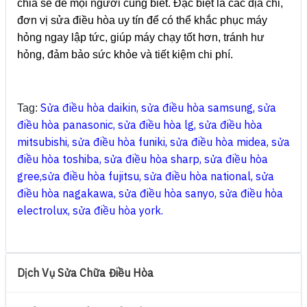
chia sẻ để mọi người cùng biết. Đặc biệt là các địa chỉ,
đơn vị sửa điều hòa uy tín để có thể khắc phục máy
hỏng ngay lập tức, giúp máy chạy tốt hơn, tránh hư
hỏng, đảm bảo sức khỏe và tiết kiệm chi phí.
Sửa điều hòa daikin
,
sửa điều hòa samsung
,
sửa
Tag:
điều hòa panasonic
,
sửa điều hòa lg
,
sửa điều hòa
mitsubishi
,
sửa điều hòa funiki
,
sửa điều hòa midea
,
sửa
điều hòa toshiba
,
sửa điều hòa sharp
,
sửa điều hòa
gree
,
sửa điều hòa fujitsu
,
sửa điều hòa national
,
sửa
điều hòa nagakawa
,
sửa điều hòa sanyo
,
sửa điều hòa
electrolux
,
sửa điều hòa york
.
Dịch Vụ Sửa Chữa Điều Hòa