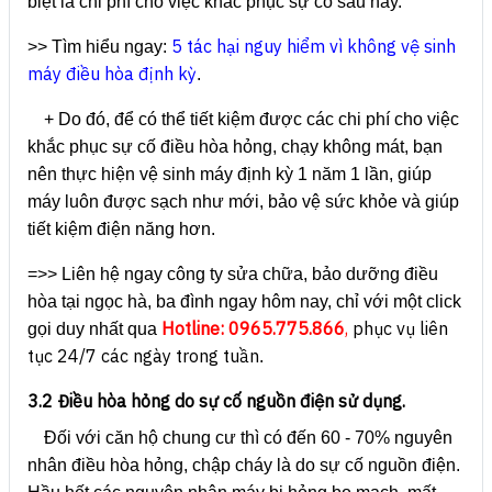
biệt là chi phí cho việc khắc phục sự cố sau này.
5 tác hại nguy hiểm vì không vệ sinh
>> Tìm hiểu ngay:
máy điều hòa định kỳ
.
+ Do đó, để có thể tiết kiệm được các chi phí cho việc
khắc phục sự cố điều hòa hỏng, chạy không mát, bạn
nên thực hiện vệ sinh máy định kỳ 1 năm 1 lần, giúp
máy luôn được sạch như mới, bảo vệ sức khỏe và giúp
tiết kiệm điện năng hơn.
=>> Liên hệ ngay công ty sửa chữa, bảo dưỡng điều
hòa tại ngọc hà, ba đình ngay hôm nay, chỉ với một click
Hotline:
0965.775.866
,
phục vụ liên
gọi duy nhất qua
tục 24/7 các ngày trong tuần
.
3.2 Điều hòa hỏng do sự cố nguồn điện sử dụng.
Đối với căn hộ chung cư thì có đến 60 - 70% nguyên
nhân điều hòa hỏng, chập cháy là do sự cố nguồn điện.