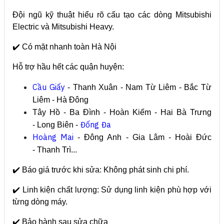
Đội ngũ kỹ thuật hiểu rõ cấu tạo các dòng Mitsubishi
Electric và Mitsubishi Heavy.
✔️ Có mặt nhanh toàn Hà Nội
Hỗ trợ hầu hết các quận huyện:
Cầu Giấy
-
Thanh Xuân -
Nam Từ Liêm -
Bắc Từ
Liêm -
Hà Đông
Tây Hồ -
Ba Đình -
Hoàn Kiếm -
Hai Bà Trưng
Đống Đa
-
Long Biên -
Hoàng Mai
-
Đông Anh -
Gia Lâm -
Hoài Đức
-
Thanh Trì...
✔️ Báo giá trước khi sửa:
Không phát sinh chi phí.
✔️ Linh kiện chất lượng:
Sử dụng linh kiện phù hợp với
từng dòng máy.
✔️ Bảo hành sau sửa chữa