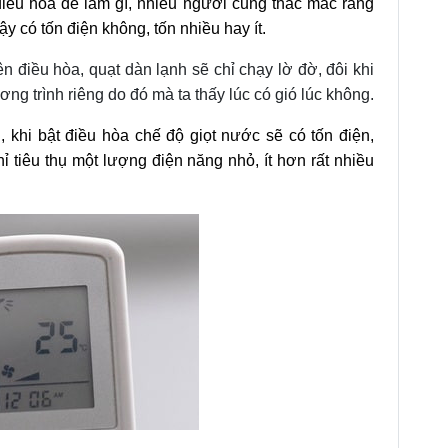
iều hòa để làm gì, nhiều người cũng thắc mắc rằng
y có tốn điện không, tốn nhiều hay ít.
n điều hòa, quạt dàn lạnh sẽ chỉ chạy lờ đờ, đôi khi
ng trình riêng do đó mà ta thấy lúc có gió lúc không.
, khi bật điều hòa chế độ giọt nước sẽ có tốn điện,
 tiêu thụ một lượng điện năng nhỏ, ít hơn rất nhiều