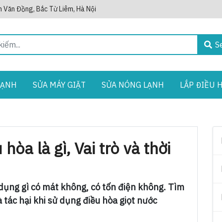
 Văn Đồng, Bắc Từ Liêm, Hà Nội
S
LẠNH
SỬA MÁY GIẶT
SỬA NÓNG LẠNH
LẮP ĐIỀU 
hòa là gì, Vai trò và thời
 dụng gì có mát không, có tốn điện không. Tìm
à tác hại khi sử dụng điều hòa giọt nước