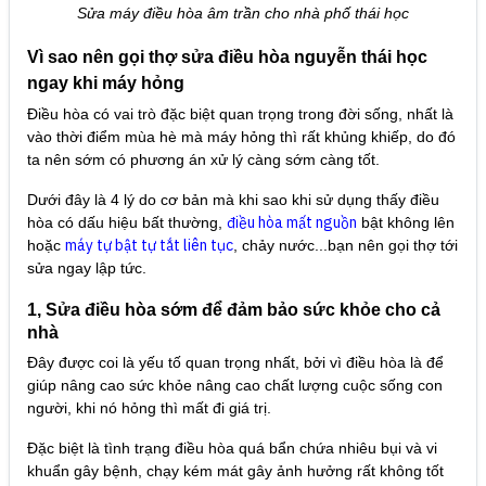
Sửa máy điều hòa âm trần cho nhà phố thái học
Vì sao nên gọi thợ sửa điều hòa nguyễn thái học
ngay khi máy hỏng
Điều hòa có vai trò đặc biệt quan trọng trong đời sống, nhất là
vào thời điểm mùa hè mà máy hỏng thì rất khủng khiếp, do đó
ta nên sớm có phương án xử lý càng sớm càng tốt.
Dưới đây là 4 lý do cơ bản mà khi sao khi sử dụng thấy điều
điều hòa mất nguồn
hòa có dấu hiệu bất thường,
bật không lên
máy tự bật tự tắt liên tục
hoặc
, chảy nước...bạn nên gọi thợ tới
sửa ngay lập tức.
1, Sửa điều hòa sớm để đảm bảo sức khỏe cho cả
nhà
Đây được coi là yếu tố quan trọng nhất, bởi vì điều hòa là để
giúp nâng cao sức khỏe nâng cao chất lượng cuộc sống con
người, khi nó hỏng thì mất đi giá trị.
Đặc biệt là tình trạng điều hòa quá bẩn chứa nhiêu bụi và vi
khuẩn gây bệnh, chạy kém mát gây ảnh hưởng rất không tốt