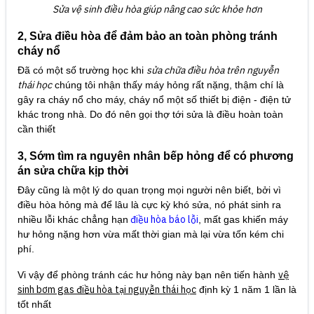
Sửa vệ sinh điều hòa giúp nâng cao sức khỏe hơn
2, Sửa điều hòa để đảm bảo an toàn phòng tránh
cháy nổ
sửa chữa điều hòa trên nguyễn
Đã có một số trường học khi
thái học
chúng tôi nhận thấy máy hỏng rất nặng, thậm chí là
gây ra cháy nổ cho máy, cháy nổ một số thiết bị điện - điện tử
khác trong nhà. Do đó nên gọi thợ tới sửa là điều hoàn toàn
cần thiết
3, Sớm tìm ra nguyên nhân bếp hỏng để có phương
án sửa chữa kịp thời
Đây cũng là một lý do quan trọng mọi người nên biết, bởi vì
điều hòa hỏng mà để lâu là cực kỳ khó sửa, nó phát sinh ra
điều hòa báo lỗi
nhiều lỗi khác chẳng hạn
, mất gas khiến máy
hư hỏng nặng hơn vừa mất thời gian mà lại vừa tốn kém chi
phí.
vệ
Vi vậy để phòng tránh các hư hỏng này bạn nên tiến hành
sinh bơm gas điều hòa tại nguyễn thái học
định kỳ 1 năm 1 lần là
tốt nhất