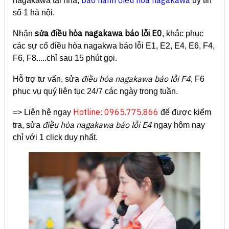
bảo hành điều hòa nagakawa
nagakawa tại nhà,
uy tín
số 1 hà nội.
sửa điều hòa nagakawa báo lỗi E0
Nhận
, khắc phục
các sự cố điều hòa nagakwa báo lỗi E1, E2, E4, E6, F4,
F6, F8.....chỉ sau 15 phút gọi.
điều hòa nagakawa báo lỗi F4
Hỗ trợ tư vấn, sửa
, F6
phục vụ quý liên tục 24/7 các ngày trong tuần.
Hotline: 0965.775.866
=> Liên hệ ngay
để được kiểm
điều hòa nagakawa báo lỗi E4
tra, sửa
ngay hôm nay
chỉ với 1 click duy nhất.