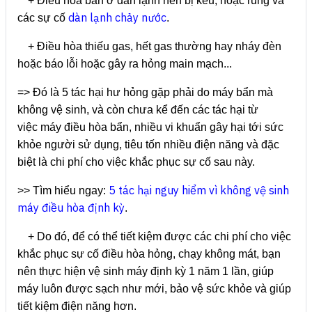
+ Điều hòa bẩn ở dàn lạnh nên bị kêu, hoặc rung và
dàn lạnh chảy nước
các sự cố
.
+ Điều hòa thiếu gas, hết gas thường hay nháy đèn
hoặc báo lỗi hoặc gây ra hỏng main mạch...
=> Đó là 5 tác hại hư hỏng gặp phải do máy bẩn mà
không vệ sinh, và còn chưa kể đến các tác hại từ
việc máy điều hòa bẩn, nhiều vi khuẩn gây hại tới sức
khỏe người sử dụng, tiêu tốn nhiều điện năng và đặc
biệt là chi phí cho việc khắc phục sự cố sau này.
5 tác hại nguy hiểm vì không vệ sinh
>> Tìm hiểu ngay:
máy điều hòa định kỳ
.
+ Do đó, để có thể tiết kiệm được các chi phí cho việc
khắc phục sự cố điều hòa hỏng, chạy không mát, bạn
nên thực hiện vệ sinh máy định kỳ 1 năm 1 lần, giúp
máy luôn được sạch như mới, bảo vệ sức khỏe và giúp
tiết kiệm điện năng hơn.