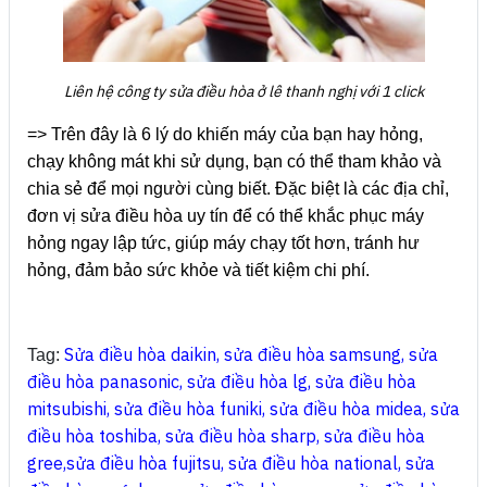
Liên hệ công ty sửa điều hòa ở lê thanh nghị với 1 click
=> Trên đây là 6 lý do khiến máy của bạn hay hỏng,
chạy không mát khi sử dụng, bạn có thể tham khảo và
chia sẻ để mọi người cùng biết. Đặc biệt là các địa chỉ,
đơn vị sửa điều hòa uy tín để có thể khắc phục máy
hỏng ngay lập tức, giúp máy chạy tốt hơn, tránh hư
hỏng, đảm bảo sức khỏe và tiết kiệm chi phí.
Sửa điều hòa daikin
,
sửa điều hòa samsung
,
sửa
Tag:
điều hòa panasonic
,
sửa điều hòa lg
,
sửa điều hòa
mitsubishi
,
sửa điều hòa funiki
,
sửa điều hòa midea
,
sửa
điều hòa toshiba
,
sửa điều hòa sharp
,
sửa điều hòa
gree
,
sửa điều hòa fujitsu
,
sửa điều hòa national
,
sửa